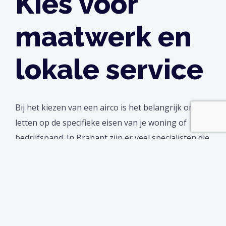
Kies voor
maatwerk en
lokale service
Bij het kiezen van een airco is het belangrijk om te
letten op de specifieke eisen van je woning of
bedrijfspand. In Brabant zijn er veel specialisten die
maatwerkoplossingen bieden. Zij kunnen je
adviseren over welk type airco het beste past bij
jouw wensen en situatie. Met lokale service weet je
zeker dat onderhoud en reparaties snel geregeld
zijn. Daarnaast kun je rekenen op deskundig advies