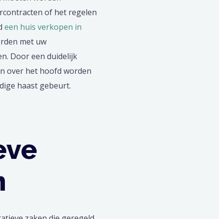
rcontracten of het regelen
ld
een huis verkopen in
orden met uw
. Door een duidelijk
ken over het hoofd worden
odige haast gebeurt.
eve
n
tratieve zaken die geregeld