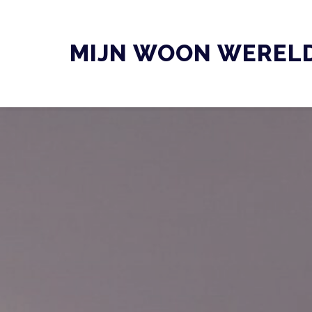
Skip
to
MIJN WOON WEREL
content