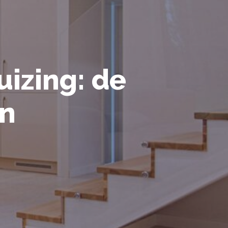
izing: de
en