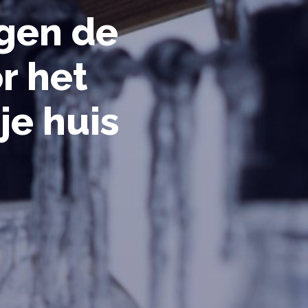
gen de
r het
je huis