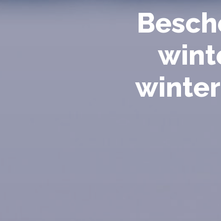
Besch
wint
winter