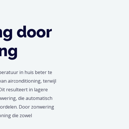
ng door
ing
eratuur in huis beter te
n airconditioning, terwijl
it resulteert in lagere
nwering, die automatisch
oordelen. Door zonwering
oning die zowel