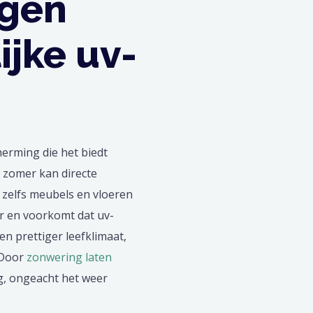
egen
ijke uv-
erming die het biedt
e zomer kan directe
zelfs meubels en vloeren
r en voorkomt dat uv-
een prettiger leefklimaat,
 Door
zonwering laten
g, ongeacht het weer