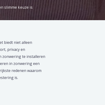
n slimme keuze is
t biedt niet alleen
rt, privacy en
 zonwering te installeren
teren in zonwering een
grijkste redenen waarom
stering is.